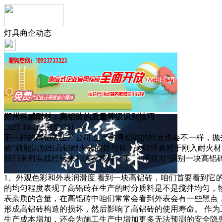
灯具商企动态
郑州科威耐材：高铝砖的质量等级识别技巧
2023-10-10 浏览:
331
不一样的高铝砖生产公司,生产的高铝砖的特点也会不一样，抛
验”就能识别出高铝耐火砖的好与坏，这些经验对于刚入耐火
我们来用实战经验来和大家探讨一下，“用眼力”识别一块高铝
1、外观色彩和外表润滑度 看到一块高铝砖，咱们首要看到
的均匀程度表现了高铝砖在生产的时分质料是不是搅拌均匀，物
表杂质的含量，在高铝砖中咱们常常会看到外表会有一些黑点
形成高铝砖构造的损坏，然后影响了高铝砖的使用寿命。 作
生产成本增加，还会为施工生产中增加更多无法预测的安全隐