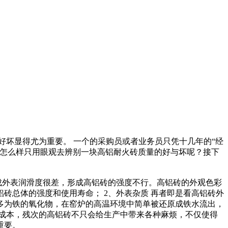
好坏显得尤为重要。 一个的采购员或者业务员只凭十几年的“经
底怎么样只用眼观去辨别一块高铝耐火砖质量的好与坏呢？接下
成外表润滑度很差，形成高铝砖的强度不行。高铝砖的外观色彩
砖总体的强度和使用寿命； 2、外表杂质 再者即是看高铝砖外
多为铁的氧化物，在窑炉的高温环境中简单被还原成铁水流出，
成本，残次的高铝砖不只会给生产中带来各种麻烦，不仅使得
重要。