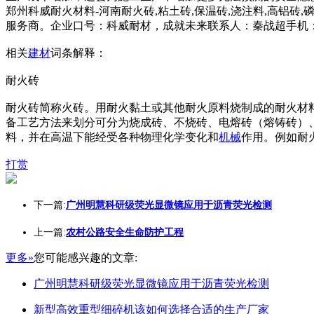
郑州科威耐火材料-河南耐火砖,粘土砖,保温砖,浇注料,高铝砖,
服务商。企业口号：科威耐材，成就未来联系人：秦战超手机： **
相关
建材
词条解释：
耐火砖
耐火砖简称火砖。用耐火黏土或其他耐火原料烧制成的耐火材料
备工艺方法来划分可分为烧成砖、不烧砖、电熔砖（熔铸砖）
料，并在高温下能经受各种物理化学变化和
机械
作用。例如耐
打赏
下一篇:
广州明慧科研级荧光显微镜应用于沥青荧光检测
上一篇:
农村公路安全生命防护工程
更多»
您可能感兴趣的文章:
广州明慧科研级荧光显微镜应用于沥青荧光检测
新型高效重型细碎机该如何选择合适的生产厂家