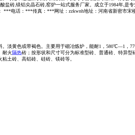
磷酸盐砖,镁铝尖晶石砖,窑炉一站式服务厂家。成立于1984年,是
*电话：***传真：***网址：zzkwnh地址：河南省新密市宋
。淡黄色或带褐色。主要用于砌冶炼炉，能耐1，580℃—1，7
、耐火
隔热
砖；按形状和尺寸可分为标准型砖、普通砖、特异型
火粘土砖、高铝砖、硅砖、镁砖等。