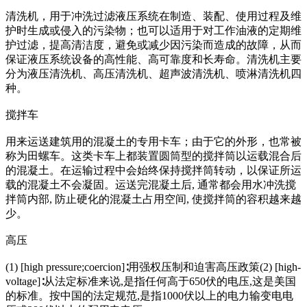
清洗机，用于冲洗过滤液压系统在制造、装配、使用过程及维
护时生成或侵入的污染物；也可以适用于对工作油液的定期维
护过滤，提高清洁度，避免或减少因污染而造成的故障，从而
保证液压系统设备的高性能、高可靠度和长寿命。清洗机主要
分为液压清洗机、高压清洗机、超声波清洗机、喷淋清洗机四
种。
搅拌车
用来运送建筑用的混凝土的专用卡车；由于它的外形，也常被
称为田螺车。这类卡车上都装置圆筒型的搅拌筒以运载混合后
的混凝土。在运输过程中会始终保持搅拌筒转动，以保证所运
载的混凝土不会凝固。运送完混凝土后, 通常都会用水冲洗搅
拌筒内部, 防止硬化的混凝土占用空间, 使搅拌筒的容积越来越
少。
高压
(1) [high pressure;coercion]∶用强权压制和迫害高压政策(2) [high-
voltage]∶从法定标准来说,是指任何高于650伏的电压,这是美国
的标准。按中国的法定规范,是指1000伏以上的电力输变电电